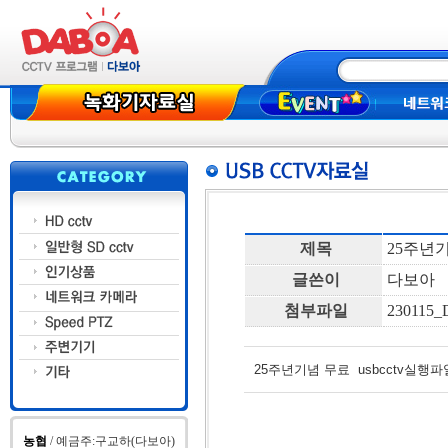
고객님들 풍요로운 추석되세요
새해 복 많이 받으세요
'
'
제목
25주년기
글쓴이
다보아
첨부파일
230115
25주년기념 무료 usbcctv실행파
농협
/ 예금주:구교하(다보아)