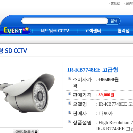
받으세요
로운 추석되세요
IR-KB7748EE 고급형
소비자가
:
100,000원
격
:
판매가격
89,000원
모델명
: IR-KB7748EE
판매사
: 다보아
상품설명
: High Resolu
IR-KB7748EE 