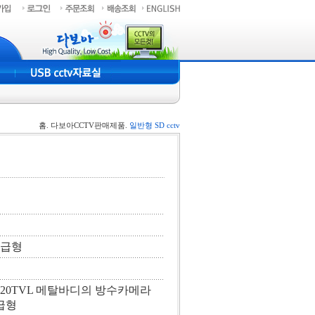
홈. 다보아CCTV판매제품.
일반형 SD cctv
 고급형
tion 720TVL 메탈바디의 방수카메라
고급형