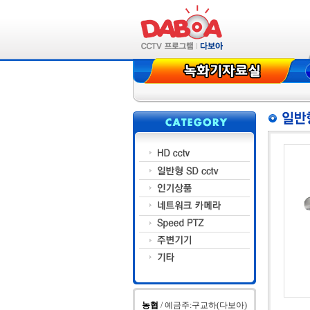
새해 복 많이 
고객님들 풍요
'
'
농협
/ 예금주:구교하(다보아)